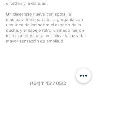
el orden y la claridad.
Un cielorraso nuevo con spots, la
mampara transparente, la garganta con
una línea de led sobre el espacio de la
ducha, y el espejo retroiluminado fueron
intencionados para multiplicar la luz y dar
mayor sensación de amplitud
(+54)
11 4517 0512
estudio@gl-arquitectura.com.ar
Ortega y Gasset 1521 1°C
CABA, Buenos Aires, Argentina
INSTAGRAM