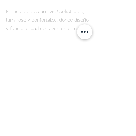
El resultado es un living sofisticado,
luminoso y confortable, donde diseño
y funcionalidad conviven en armonía.
(+54)
11 4517 0512
estudio@gl-arquitectura.com.ar
Ortega y Gasset 1521 1°C
CABA, Buenos Aires, Argentina
INSTAGRAM