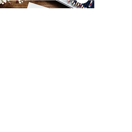
(+54)
11 4517 0512
estudio@gl-arquitectura.com.ar
Ortega y Gasset 1521 1°C
CABA, Buenos Aires, Argentina
INSTAGRAM