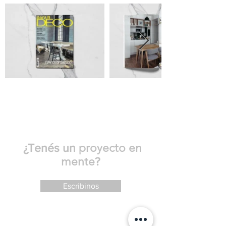
proyecto
en
¿Tenés un
mente
?
Escribinos