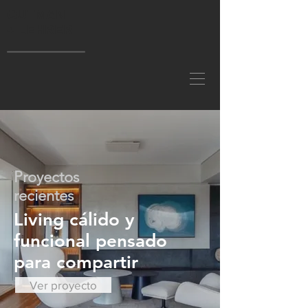
GUTMAN
+ LEHRER
Proyectos
recientes
Living cálido y
funcional pensado
para compartir
Ver proyecto